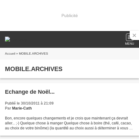
Publicité
MENU
Accueil
» MOBILE.ARCHIVES
MOBILE.ARCHIVES
Echange de Noël...
Publié le 30/10/2011 à 21:09
Par
Marie-Cath
Bon, encore quelques changements et je crois que maintenant ça devrait
aller... ;-) Quelque chose à manger Quelque chose à boire (thé, café, cacao,
au choix de votre binôme) (la quantité au choix aussi à déterminer à vous 2:
un sachet ou 2, un paquet...)...