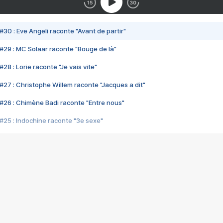
#30 : Eve Angeli raconte "Avant de partir"
#29 : MC Solaar raconte "Bouge de là"
28 : Lorie raconte "Je vais vite"
#27 : Christophe Willem raconte "Jacques a dit"
#26 : Chimène Badi raconte "Entre nous"
#25 : Indochine raconte "3e sexe"
#24 : Zaho raconte "C'est chelou"
#23 : Patrick Bruel raconte "Au café des délices"
#22 : Kyo raconte "Le chemin"
#21 : Nolwenn Leroy raconte "Cassé"
#20 : Patrick Hernandez raconte "Born to be alive"