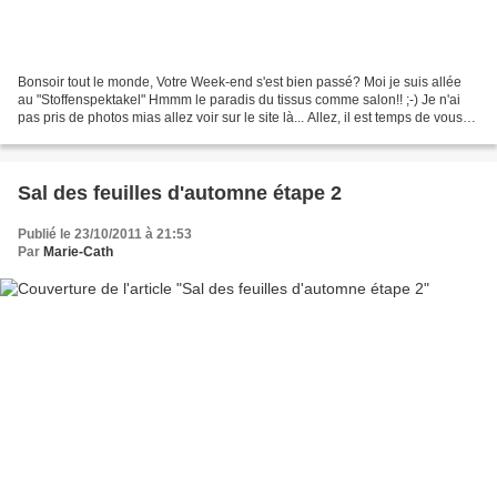
Bonsoir tout le monde, Votre Week-end s'est bien passé? Moi je suis allée
au "Stoffenspektakel" Hmmm le paradis du tissus comme salon!! ;-) Je n'ai
pas pris de photos mias allez voir sur le site là... Allez, il est temps de vous
montrer la 3ème étape...
Sal des feuilles d'automne étape 2
Publié le 23/10/2011 à 21:53
Par
Marie-Cath