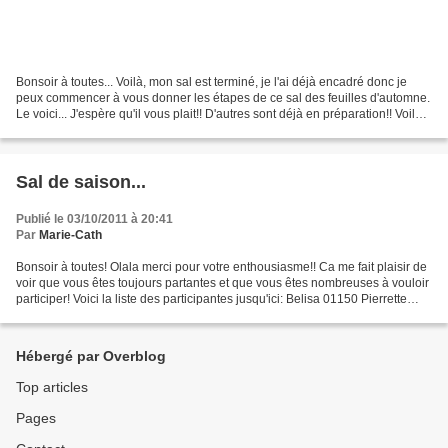
Bonsoir à toutes... Voilà, mon sal est terminé, je l'ai déjà encadré donc je
peux commencer à vous donner les étapes de ce sal des feuilles d'automne.
Le voici... J'espère qu'il vous plait!! D'autres sont déjà en préparation!! Voilà
la première partie,...
Sal de saison...
Publié le 03/10/2011 à 20:41
Par
Marie-Cath
Bonsoir à toutes! Olala merci pour votre enthousiasme!! Ca me fait plaisir de
voir que vous êtes toujours partantes et que vous êtes nombreuses à vouloir
participer! Voici la liste des participantes jusqu'ici: Belisa 01150 Pierrette
Mathilde Beya Anne...
Hébergé par Overblog
Top articles
Pages