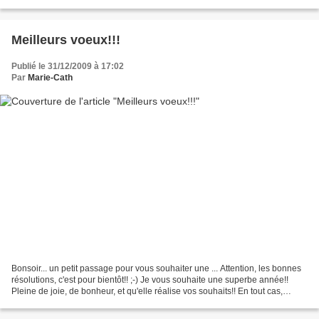
J'espère que vous l'aimerez, j'en...
Meilleurs voeux!!!
Publié le 31/12/2009 à 17:02
Par
Marie-Cath
Bonsoir... un petit passage pour vous souhaiter une ... Attention, les bonnes
résolutions, c'est pour bientôt!! ;-) Je vous souhaite une superbe année!!
Pleine de joie, de bonheur, et qu'elle réalise vos souhaits!! En tout cas,
qu'elle soit toujours meilleure......