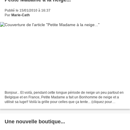
Publié le 15/01/2010 à 16:37
Par
Marie-Cath
Bonjour... Et voilà, pendant cette longue période de neige un peu partout en
Belgique et en France, Petite Madame a fait un Bonhomme de neige et a
utilisé sa luge!! Voilà la grille pour celles que ça tente... (cliquez pour
regarder, il y a des flocons...
Une nouvelle boutique...