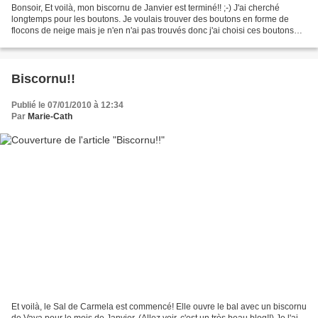
Bonsoir, Et voilà, mon biscornu de Janvier est terminé!! ;-) J'ai cherché
longtemps pour les boutons. Je voulais trouver des boutons en forme de
flocons de neige mais je n'en n'ai pas trouvés donc j'ai choisi ces boutons
étoiles. Mais je trouve le rendu...
Biscornu!!
Publié le 07/01/2010 à 12:34
Par
Marie-Cath
Et voilà, le Sal de Carmela est commencé! Elle ouvre le bal avec un biscornu
de Vava pour le mois de Janvier. (Allez voir, c'est un très beau blog!!) Je l'ai