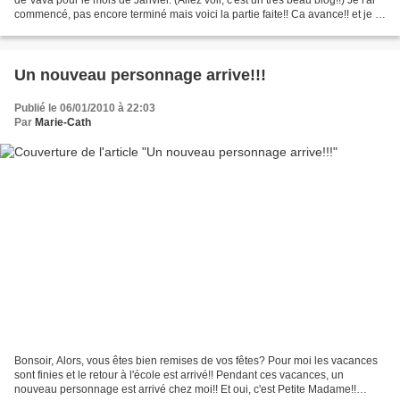
commencé, pas encore terminé mais voici la partie faite!! Ca avance!! et je le
trouve très beau!!...
Un nouveau personnage arrive!!!
Publié le 06/01/2010 à 22:03
Par
Marie-Cath
Bonsoir, Alors, vous êtes bien remises de vos fêtes? Pour moi les vacances
sont finies et le retour à l'école est arrivé!! Pendant ces vacances, un
nouveau personnage est arrivé chez moi!! Et oui, c'est Petite Madame!!